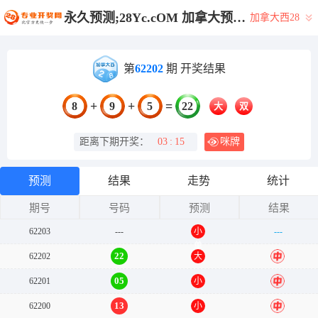
永久预测;28Yc.cOM 加拿大预测-PC预测|加拿大28在线预测网|PC最新预测咪牌|加拿大pc在线|专注研究加拿大28预测官方结果！
加拿大西28
第
62202
期 开奖结果
+
+
=
8
9
5
22
大
双
距离下期开奖：
03
:
15
咪牌
预测
结果
走势
统计
期号
号码
预测
结果
62203
---
小
---
单
22
62202
大
中
05
62201
小
中
13
62200
小
中