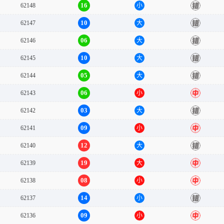
16
62148
小
错
10
62147
大
错
06
62146
大
错
10
62145
大
错
05
62144
大
错
06
62143
小
中
03
62142
大
错
09
62141
小
中
12
62140
大
错
19
62139
大
中
08
62138
小
中
14
62137
小
错
09
62136
小
中