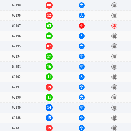
08
62199
大
错
12
62198
大
错
05
62197
小
中
06
62196
大
错
07
62195
大
错
17
62194
小
错
16
62193
小
错
11
62192
大
错
19
62191
小
错
11
62190
大
错
14
62189
小
错
15
62188
小
错
19
62187
小
错