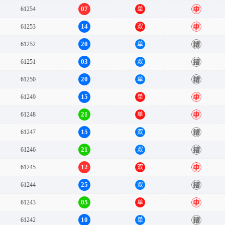
07
61254
单
中
14
61253
双
中
20
61252
单
错
03
61251
双
错
20
61250
单
错
15
61249
单
中
21
61248
单
中
15
61247
双
错
21
61246
双
错
12
61245
双
中
25
61244
双
错
05
61243
单
中
10
61242
单
错