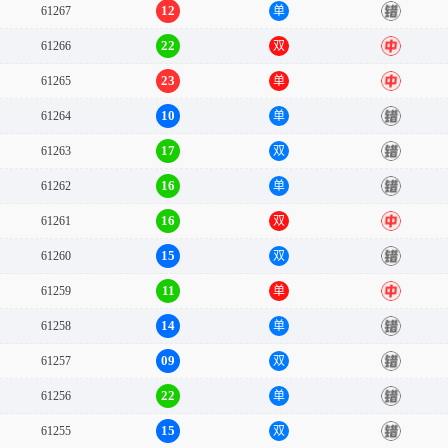
12
61267
单
错
22
61266
双
中
23
61265
单
中
10
61264
单
错
17
61263
双
错
16
61262
单
错
16
61261
双
中
15
61260
双
错
11
61259
单
中
14
61258
单
错
09
61257
双
错
22
61256
单
错
15
61255
双
错