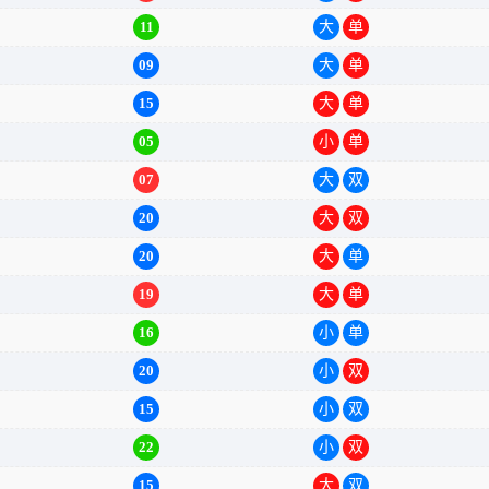
11
大
单
09
大
单
15
大
单
05
小
单
07
大
双
20
大
双
20
大
单
19
大
单
16
小
单
20
小
双
15
小
双
22
小
双
15
大
双