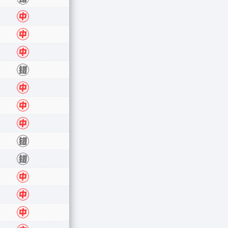
中
中
中
错
中
中
中
错
错
中
中
中