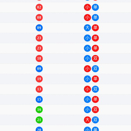
02
小
单
08
小
单
09
大
单
23
小
单
23
小
单
18
小
双
09
小
双
19
小
单
13
小
双
15
小
单
16
小
双
21
大
双
20
小
单