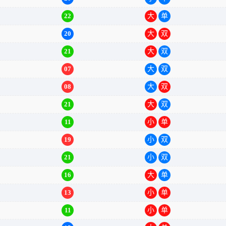
22
大
单
20
大
双
21
大
双
07
大
双
08
大
双
21
大
双
11
小
单
19
小
双
21
小
双
16
大
单
13
小
单
11
小
单