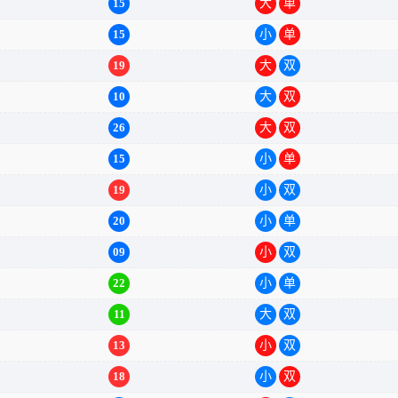
15
大
单
15
小
单
19
大
双
10
大
双
26
大
双
15
小
单
19
小
双
20
小
单
09
小
双
22
小
单
11
大
双
13
小
双
18
小
双