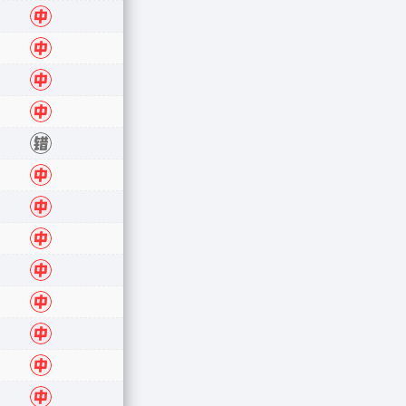
中
中
中
中
错
中
中
中
中
中
中
中
中