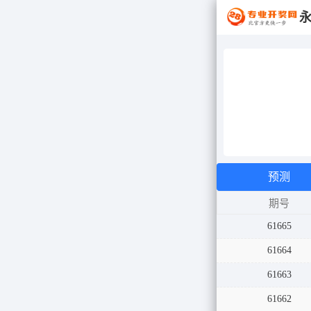
预测
期号
61665
61664
61663
61662