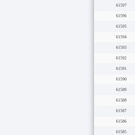
61597
61596
61595
61594
61593
61592
61591
61590
61589
61588
61587
61586
61585