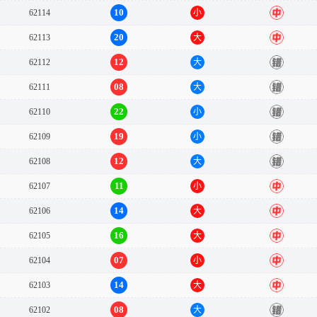
10
62114
小
中
20
62113
大
中
12
62112
大
错
08
62111
大
错
22
62110
小
错
19
62109
小
错
12
62108
大
错
11
62107
小
中
14
62106
大
中
16
62105
大
中
07
62104
小
中
14
62103
大
中
08
62102
大
错