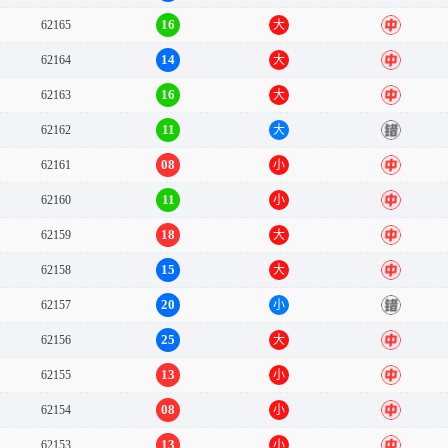
16
62165
大
中
14
62164
大
中
16
62163
大
中
11
62162
大
错
08
62161
小
中
11
62160
小
中
18
62159
大
中
15
62158
大
中
20
62157
小
错
25
62156
大
中
13
62155
小
中
08
62154
小
中
13
62153
小
中