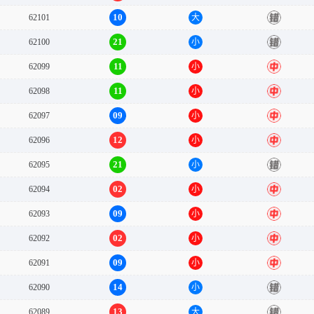
10
62101
大
错
21
62100
小
错
11
62099
小
中
11
62098
小
中
09
62097
小
中
12
62096
小
中
21
62095
小
错
02
62094
小
中
09
62093
小
中
02
62092
小
中
09
62091
小
中
14
62090
小
错
13
62089
大
错