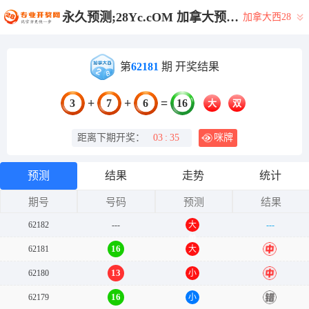
永久预测;28Yc.cOM 加拿大预测-PC预测|加拿大28在线预测网|PC最新预测咪牌|加拿大pc在线|专注研究加拿大28预测官方结果！
加拿大西28
第
62181
期 开奖结果
+
+
=
3
7
6
16
大
双
距离下期开奖：
03
:
35
咪牌
预测
结果
走势
统计
期号
号码
预测
结果
62182
---
大
---
单
16
62181
大
中
13
62180
小
中
16
62179
小
错